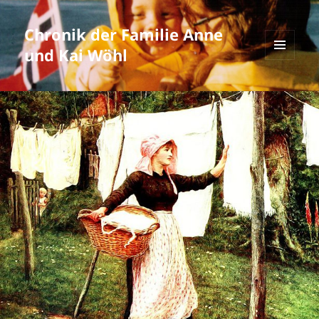
Chronik der Familie Anne
und Kai Wöhl
MENÜ
UND
WIDGETS