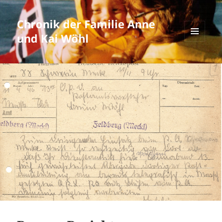
Chronik der Familie Anne
und Kai Wöhl
MENÜ
UND
WIDGETS